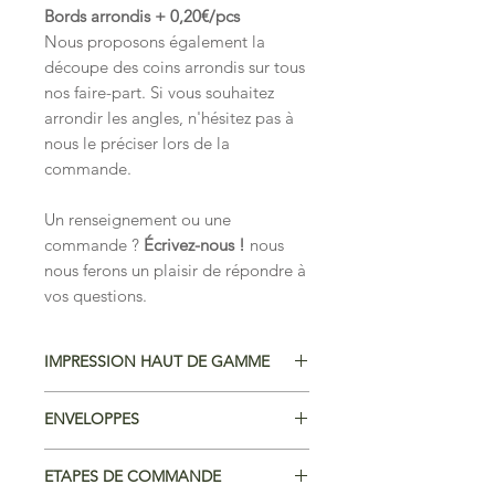
Bords arrondis + 0,20€/pcs
Nous proposons également la
découpe des coins arrondis sur tous
nos faire-part. Si vous souhaitez
arrondir les angles, n'hésitez pas à
nous le préciser lors de la
commande.
Un renseignement ou une
commande ?
Écrivez-nous !
nous
nous ferons un plaisir de répondre à
vos questions.
IMPRESSION HAUT DE GAMME
Papier Art Premium
ENVELOPPES
Nous imprimons toutes nos créations
sur du papier haut de gamme et de
Des enveloppes blanches Premium
qualité premium (300g/m²). Nous
ETAPES DE COMMANDE
sont offertes avec nos faire-part àpd