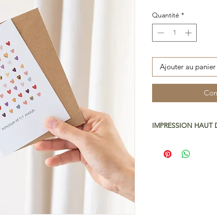
Quantité
*
Ajouter au panier
Com
IMPRESSION HAUT
Papier Art Premium
Nous imprimons toute
de gamme et de qual
avons selectionné un
donner de la profonde
plus, notre papier e
l'environnement.