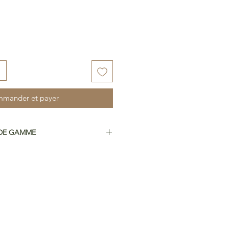
mander et payer
 DE GAMME
s nos créations sur du papier haut
ité premium (300g/m²). Nous
 papier légèrement texturé pour
ur et de la vie à nos créations. De
st certifié FSC® et respectueux de