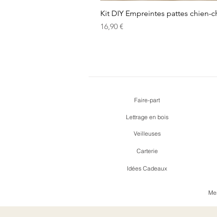
Kit DIY Empreintes pattes chien-c
Prix
16,90 €
Faire-part
Lettrage en bois
Veilleuses
Carterie
Idées Cadeaux
Men