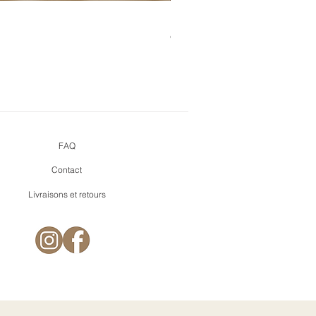
Bouquet de cœurs + pins mi
Prix
9,90 €
FAQ
Contact
Livraisons et retours