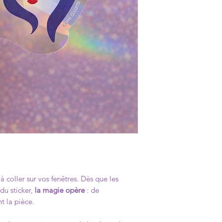
Ne laisse aucune trace
retirer, il n'est plus 
à coller sur vos fenêtres. Dès que les
 du sticker,
la magie opère
: de
nt la pièce.