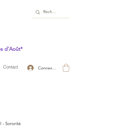
es d’Août*
Contact
Connexion
l - Sororité