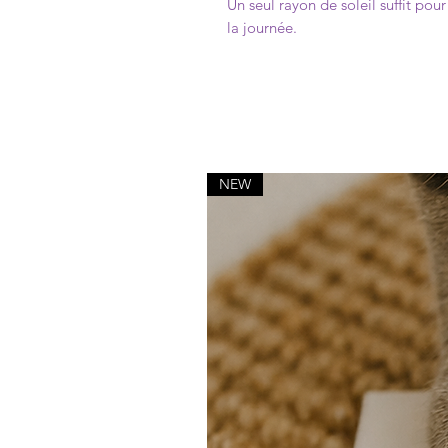
Un seul rayon de soleil suffit po
la journée.
NEW