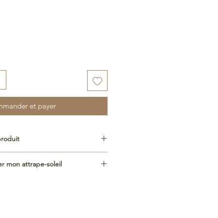
mander et payer
produit
amètre
 mon attrape-soleil
actant la lumière du soleil. Stickers
Q : Comment obtenir les plus
alité, résistants au temps, conçus
sion haut de gamme, couleurs et
otte.be/foire-aux-questions
e.