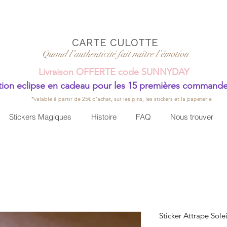
CARTE CULOTTE
Quand l’authenticité fait naître l’émotion
Livraison OFFERTE code SUNNYDAY
ion eclipse en cadeau pour les 15 premières command
*valable à partir de 25€ d'achat, sur les pins, les stickers et la papeterie
Stickers Magiques
Histoire
FAQ
Nous trouver
Sticker Attrape Solei