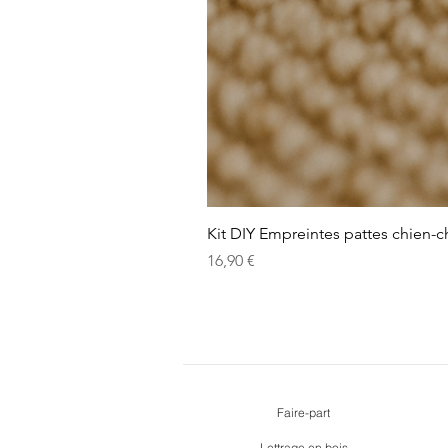
Kit DIY Empreintes pattes chien-c
Prix
16,90 €
Faire-part
Lettrage en bois