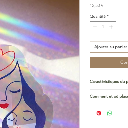
Prix
12,50 €
Quantité
*
Ajouter au panier
Com
Caractéristiques du 
Format :
12x8,5cm di
Comment et où placer
Film autocollant diffr
Retrouvez ici les FA
durables de haute qu
beaux arc-en-ciel
en Belgique. Impres
​​​​​​​
https://www.cartecul
adhésif longue tenu