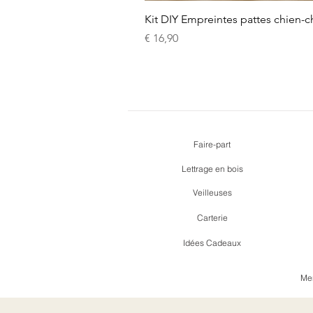
Kit DIY Empreintes pattes chien-c
Prijs
€ 16,90
Faire-part
Lettrage en bois
Veilleuses
Carterie
Idées Cadeaux
Men