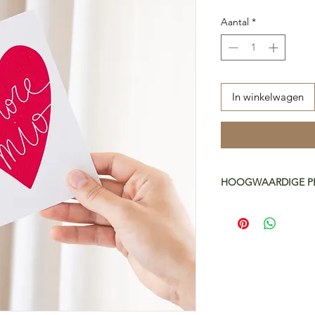
Aantal
*
In winkelwagen
HOOGWAARDIGE P
Premium kunstpapie
Wij drukken al onze 
topkwaliteit (300g/m
gestructureerd papie
te geven. Bovendien 
en milieuvriendelijk.