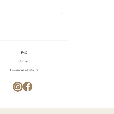
Bouquet de cœurs + pins mi
Prijs
€ 9,90
FAQ
Contact
Livraisons et retours