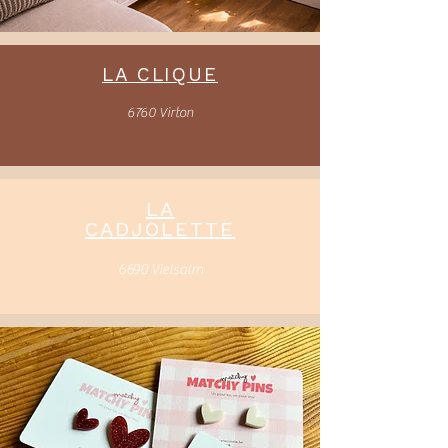
LA CLIQUE
6760 Virton
LA
CADJOLETTE
6690 Vielsalm