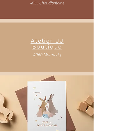
4053 Chaudfontaine
Atelier JJ
Boutique
4960 Malmedy