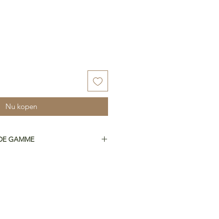
Nu kopen
 DE GAMME
cartonné
ne enveloppe en papier Kraft
s nos créations sur du papier haut
ité premium (300g/m²). Nous
 papier légèrement texturé pour
ur et de la vie à nos créations. De
st certifié FSC® et respectueux de