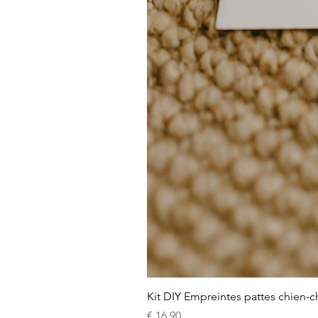
Kit DIY Empreintes pattes chien-c
Prijs
€ 16,90