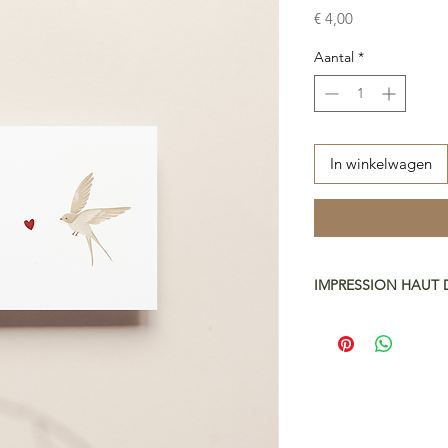
Prijs
€ 4,00
Aantal
*
In winkelwagen
IMPRESSION HAUT
Papier Art Premium 
Carte Fournie avec u
Nous imprimons toute
de gamme et de qual
avons selectionné un
donner de la profonde
plus, notre papier e