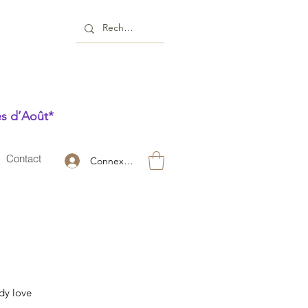
es d’Août*
Contact
Connexion
dy love