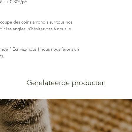
é : + 0,30€/pc
prénom définitif, …).
Nous ajusterons et fi
jusqu’à ce que tout 
3 corrections vous so
oupe des coins arrondis sur tous nos
nouvelle maquette vo
dir les angles, n'hésitez pas à nous le
Nous lançons l'impre
accord sur la maquett
de bien relire toutes 
e ? Écrivez-nous ! nous nous ferons un
sa validation.
ns.
Gerelateerde producten