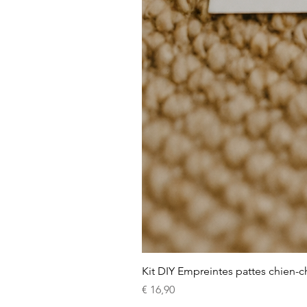
Kit DIY Empreintes pattes chien-c
Prijs
€ 16,90