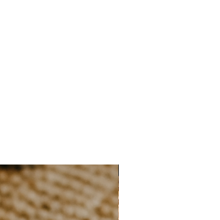
naliserons ensemble votre projet
soit comme vous le souhaitez.
nt offertes. Au-delà, chaque
us sera facturée 15€.
ssion dès reception de votre
e c'est pourquoi il est primordiale
les informations du faire-part avant
NIEUW