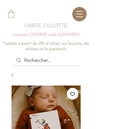
CARTE CULOTTE
Livraison OFFERTE code SUNNYDAY
*valable à partir de 25€ d'achat, sur les pins, les
stickers et la papeterie