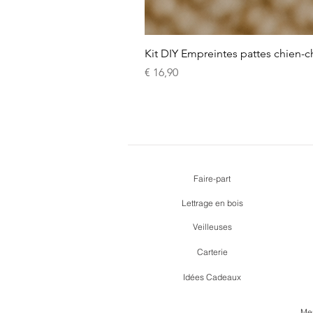
Kit DIY Empreintes pattes chien-c
Prijs
€ 16,90
Faire-part
Lettrage en bois
Veilleuses
Carterie
Idées Cadeaux
Men