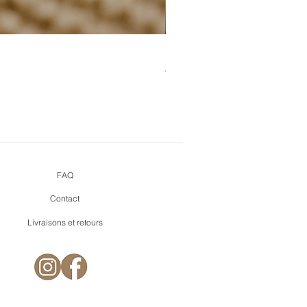
Bouquet de cœurs + pins mi
Prijs
€ 9,90
FAQ
Contact
Livraisons et retours