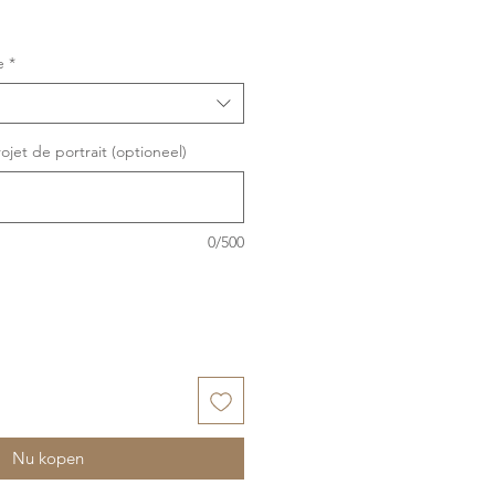
pprijs
e
*
ojet de portrait (optioneel)
0/500
Nu kopen