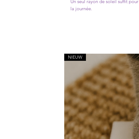
Un seul rayon de soleil suffit po
la journée.
NIEUW