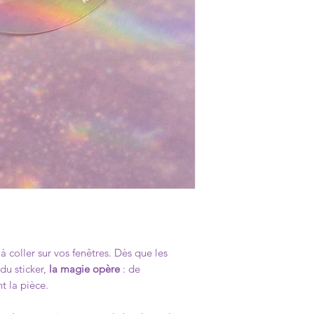
Ne laisse aucune trace
retiré, il n'est plus r
à coller sur vos fenêtres. Dès que les
 du sticker,
la magie opère
: de
nt la pièce.