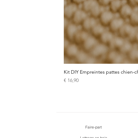
Kit DIY Empreintes pattes chien-c
Prijs
€ 16,90
Faire-part
Lettrage en bois