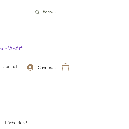
es d’Août*
Contact
Connexion
l - Lâche rien !