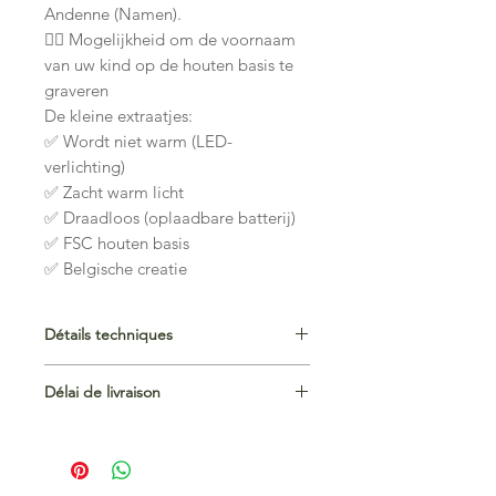
Andenne (Namen).
👉🏼 Mogelijkheid om de voornaam
van uw kind op de houten basis te
graveren
De kleine extraatjes:
✅ Wordt niet warm (LED-
verlichting)
✅ Zacht warm licht
✅ Draadloos (oplaadbare batterij)
✅ FSC houten basis
✅ Belgische creatie
Détails techniques
🔆
Lumière LED douce, chaude et
Délai de livraison
rassurante
Via Bpost : 3-4j jours ouvrables
🎨
Modèles en acrylique transparent
Via Mondial Relay : 5-7 jours ouvrables
interchangeables → changez
Si vous choisissez la personnalisation
d’ambiance, ritualiser la sieste et la