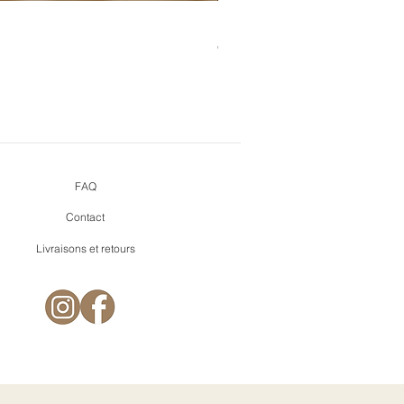
Bouquet de cœurs + pins mi
Prix
9,90 €
FAQ
Contact
Livraisons et retours