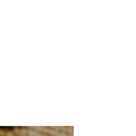
 lors du retrait. Une fois le sticker
repositionnable.
NEW