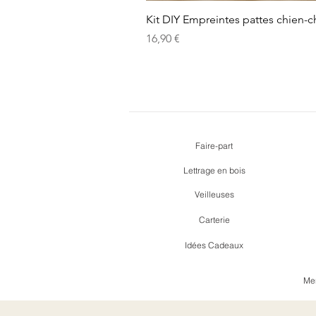
Kit DIY Empreintes pattes chien-c
Prix
16,90 €
Faire-part
Lettrage en bois
Veilleuses
Carterie
Idées Cadeaux
Men