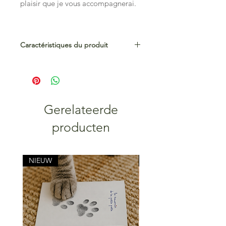
plaisir que je vous accompagnerai.
Caractéristiques du produit
Disponible en Format A4 (21x29,7 cm)
ou A3 (29,7x42 cm)
Impression HD sur papier dessin.
‼️ Cadre non fourni
Gerelateerde
producten
NIEUW
NIEUW