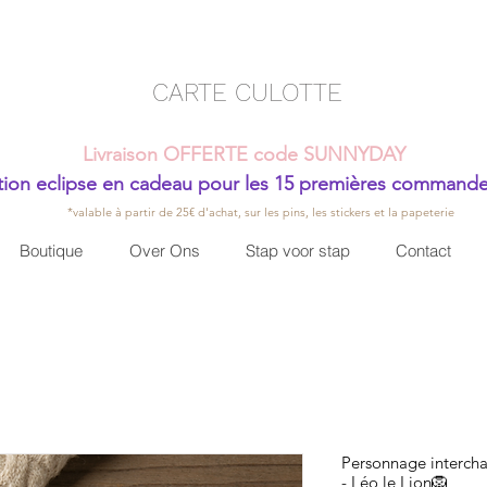
CARTE CULOTTE
Livraison OFFERTE code SUNNYDAY
ion eclipse en cadeau pour les 15 premières command
*valable à partir de 25€ d'achat, sur les pins, les stickers et la papeterie
Boutique
Over Ons
Stap voor stap
Contact
Personnage intercha
- Léo le Lion🦁