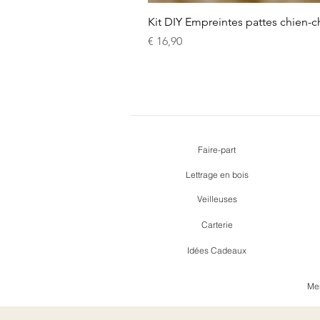
Kit DIY Empreintes pattes chien-c
Prijs
€ 16,90
Faire-part
Lettrage en bois
Veilleuses
Carterie
Idées Cadeaux
Men