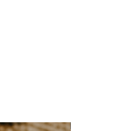
sécurité maximale pour bébé
 ouvrables
en acrylique gravé → adaptée aux
7 jours ouvrables
personnalisation avec gravure,
erie rechargeable
→ câble USB
5 à 7 jours supplémentaires en
de de l’année.
être naturel
dans notre atelier à Andenne
eable
: changez d’ambiance ou de
nts de la journée
x Longueur x Profondeur:
18 cm x
NIEUW