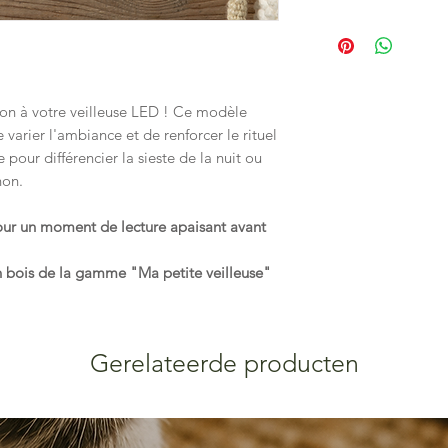
💛
Ne chauffe pas
→ 
Via Bpost : 3-4j jours
💪
Plaque incassable
Via Mondial Relay : 5-
petites mains
Si vous choisissez la 
🔋
Sans fil
, avec
batt
comptez un délai de 
fourni
fonction de la pério
on à votre veilleuse LED ! Ce modèle
🌳 Socle en
bois de h
varier l'ambiance et de renforcer le rituel
🇧🇪
Créée à la main
 pour différencier la sieste de la nuit ou
(Namur)
non.
🔁
Plaque interchang
rituel selon les mome
Dimensions Hauteur 
pour un moment de lecture apaisant avant
15 cm x 6 cm
en bois de la gamme "Ma petite veilleuse"
Gerelateerde producten