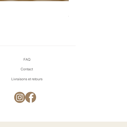
Bouquet de cœurs + pins mi
Prijs
€ 9,90
FAQ
Contact
Livraisons et retours